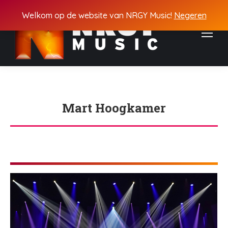
Welkom op de website van NRGY Music!
Negeren
Mart Hoogkamer
Je bent hier: