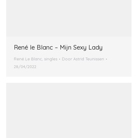
René le Blanc – Mijn Sexy Lady
René Le Blanc
,
singles
Door
Astrid Teunissen
28/04/2022