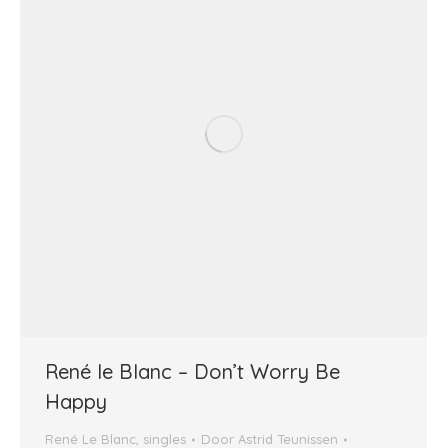
René le Blanc – Don’t Worry Be
Happy
René Le Blanc
,
singles
Door
Astrid Teunissen