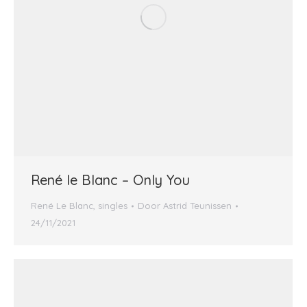
René le Blanc – Only You
René Le Blanc
,
singles
Door
Astrid Teunissen
24/11/2021