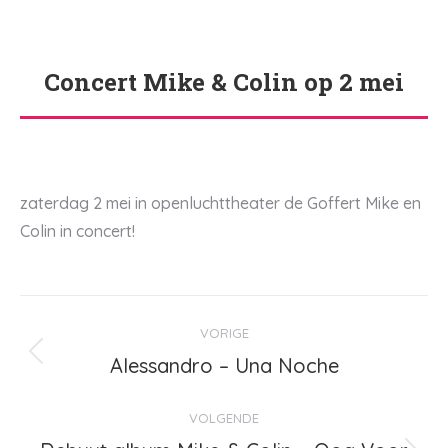
Concert Mike & Colin op 2 mei
Je bent hier:
zaterdag 2 mei in openluchttheater de Goffert Mike en
Colin in concert!
Bericht
VORIGE
navigatie
Alessandro – Una Noche
Vorig
bericht
VOLGENDE