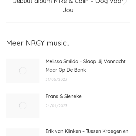
Debuut album Mike & Colin – Oog Voor
Volgend
Jou
bericht
Meer NRGY music..
Melissa Smilda – Slaap Jij Vannacht
Maar Op De Bank
31/05/2023
Frans & Sieneke
24/04/2023
Erik van Klinken – Tussen Kroegen en