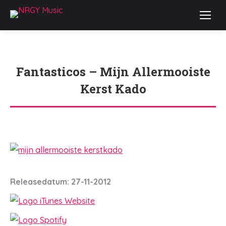
Fantasticos – Mijn Allermooiste
Kerst Kado
Je bent hier:
Releasedatum: 27-11-2012