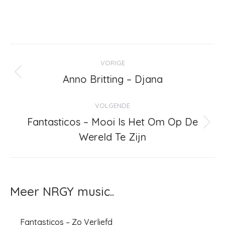
Bericht
VORIGE
navigatie
Anno Britting – Djana
Vorig
bericht
VOLGENDE
Fantasticos – Mooi Is Het Om Op De
Volgend
Wereld Te Zijn
bericht
Meer NRGY music..
Fantasticos – Zo Verliefd