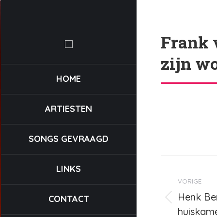
Frank 
zijn w
HOME
ARTIESTEN
SONGS GEVRAAGD
Bericht
LINKS
navigat
VORIGE
Henk Be
CONTACT
Vorig
huiskame
bericht