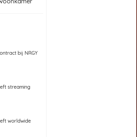
woonkamer
contract bij NRGY
ft streaming
eft worldwide