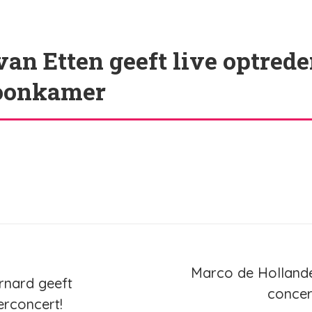
van Etten geeft live optred
oonkamer
ie
Marco de Hollander
rnard geeft
concert
Volgend
rconcert!
bericht