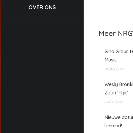
OVER ONS
Meer NRGY
Gino Graus t
Music
06/04/2021
Wesly Bronk
Zoon ‘Rijk’
26/01/2021
Nieuwe datu
bekend!