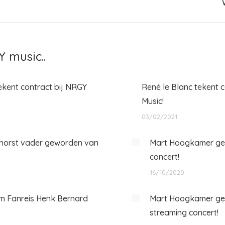
 music..
ekent contract bij NRGY
René le Blanc tekent 
Music!
03/02/2021
horst vader geworden van
Mart Hoogkamer gee
concert!
16/10/2020
m Fanreis Henk Bernard
Mart Hoogkamer ge
streaming concert!