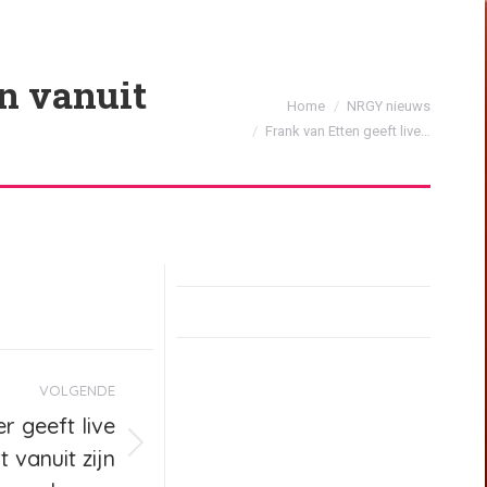
en vanuit
Je bent hier:
Home
NRGY nieuws
Frank van Etten geeft live…
VOLGENDE
 geeft live
 vanuit zijn