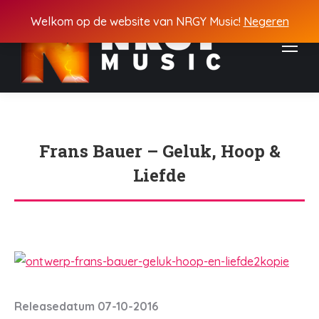
Welkom op de website van NRGY Music!
Negeren
Frans Bauer – Geluk, Hoop &
Liefde
Je bent hier:
Releasedatum 07-10-2016