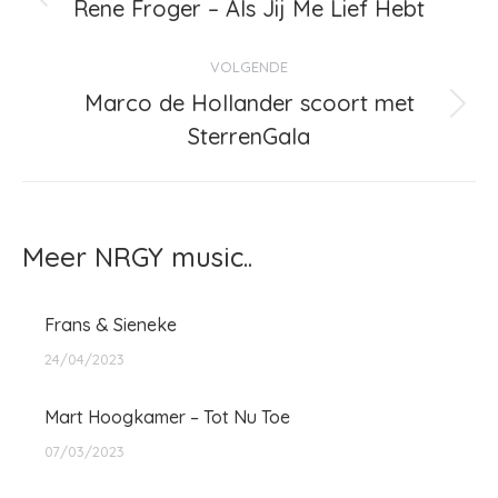
navigatie
Rene Froger – Als Jij Me Lief Hebt
Vorig
bericht
VOLGENDE
Marco de Hollander scoort met
Volgend
SterrenGala
bericht
Meer NRGY music..
Frans & Sieneke
24/04/2023
Mart Hoogkamer – Tot Nu Toe
07/03/2023