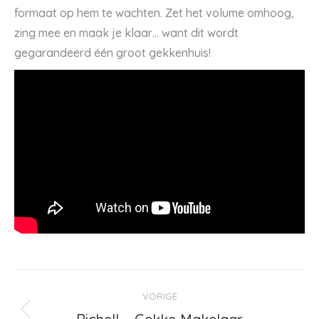
formaat op hem te wachten. Zet het volume omhoog,
zing mee en maak je klaar… want dit wordt
gegarandeerd één groot gekkenhuis!
Bericht
VORIGE
navigatie
Vorig