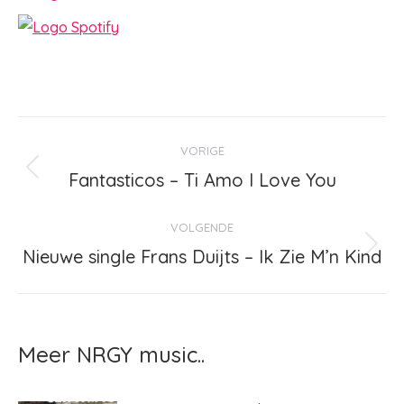
Bericht
VORIGE
navigatie
Fantasticos – Ti Amo I Love You
Vorig
bericht
VOLGENDE
Nieuwe single Frans Duijts – Ik Zie M’n Kind
Volgend
bericht
Meer NRGY music..