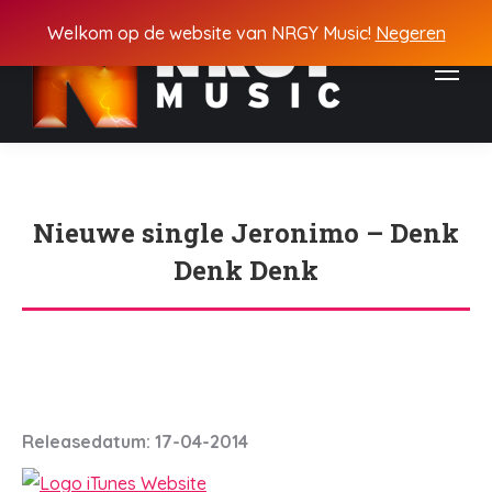
Welkom op de website van NRGY Music!
Negeren
Nieuwe single Jeronimo – Denk
Denk Denk
Je bent hier:
Releasedatum: 17-04-2014