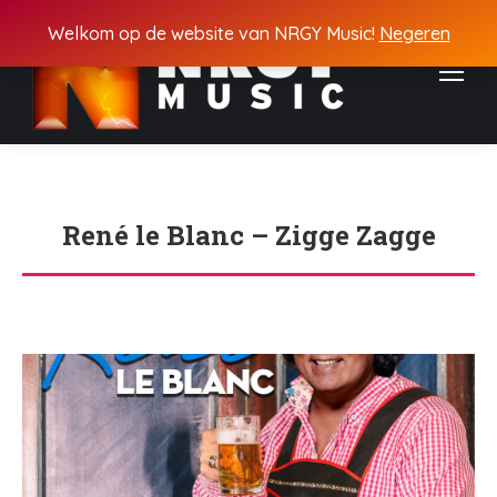
Welkom op de website van NRGY Music!
Negeren
René le Blanc – Zigge Zagge
Je bent hier: