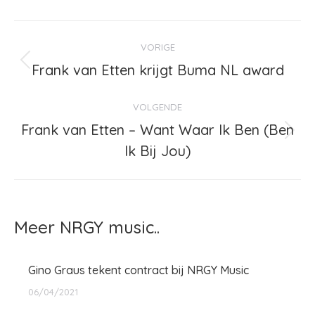
Bericht
VORIGE
navigatie
Frank van Etten krijgt Buma NL award
Vorig
bericht
VOLGENDE
Frank van Etten – Want Waar Ik Ben (Ben
Volgend
Ik Bij Jou)
bericht
Meer NRGY music..
Gino Graus tekent contract bij NRGY Music
06/04/2021