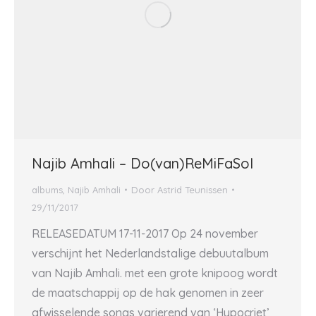
Najib Amhali – Do(van)ReMiFaSol
albums
,
Najib Amhali
Door
Astrid Teunissen
29/11/2017
RELEASEDATUM 17-11-2017 Op 24 november
verschijnt het Nederlandstalige debuutalbum
van Najib Amhali. met een grote knipoog wordt
de maatschappij op de hak genomen in zeer
afwisselende songs varierend van ‘Hypocriet’