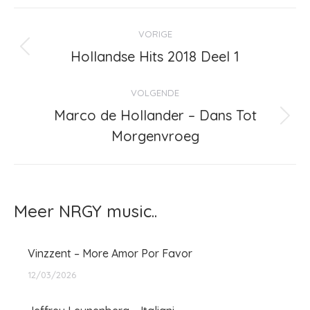
Bericht
VORIGE
navigatie
Hollandse Hits 2018 Deel 1
Vorig
bericht
VOLGENDE
Marco de Hollander – Dans Tot
Volgend
Morgenvroeg
bericht
Meer NRGY music..
Vinzzent – More Amor Por Favor
12/03/2026