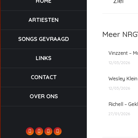
Ziel
HOME
bericht
ARTIESTEN
Meer NRGY
SONGS GEVRAAGD
Vinzzent – M
LINKS
12/03/2026
CONTACT
Wesley Klein
12/03/2026
OVER ONS
Richell – Ge
27/01/2026
Facebook
X
Instagram
YouTube