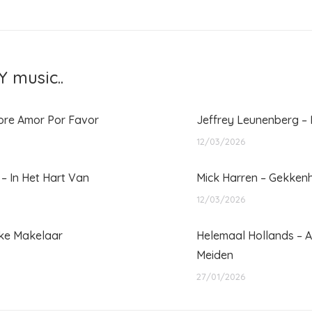
bericht
 music..
ore Amor Por Favor
Jeffrey Leunenberg – I
12/03/2026
 – In Het Hart Van
Mick Harren – Gekkenh
12/03/2026
kke Makelaar
Helemaal Hollands – A
Meiden
27/01/2026