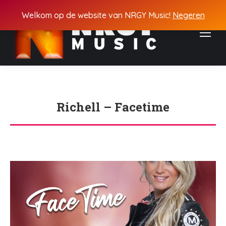
Welkom op de website van NRGY Music!
Negeren
Richell – Facetime
Je bent hier: