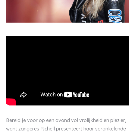
Bereid je voor op een avond vol vrolijkheid en plezier,
want zangeres Richell presenteert haar sprankelende