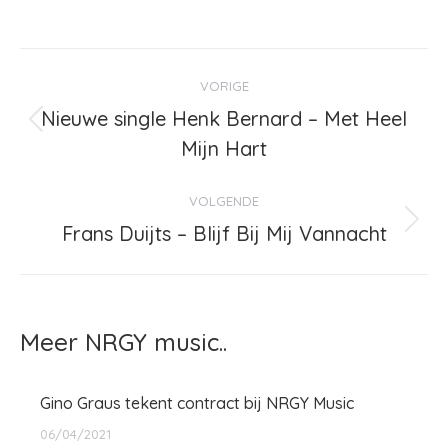
Bericht
VORIGE
navigatie
Nieuwe single Henk Bernard – Met Heel
Vorig
Mijn Hart
bericht
VOLGENDE
Frans Duijts – Blijf Bij Mij Vannacht
Volgend
bericht
Meer NRGY music..
Gino Graus tekent contract bij NRGY Music
06/04/2021