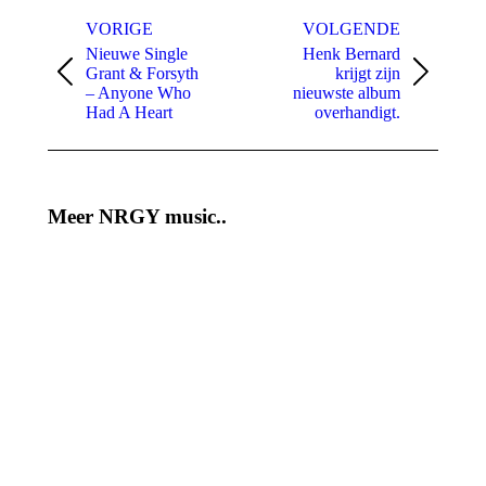
Bericht
navigatie
VORIGE
VOLGENDE
Nieuwe Single
Henk Bernard
Grant & Forsyth
krijgt zijn
Vorig
Volgend
– Anyone Who
nieuwste album
bericht
bericht
Had A Heart
overhandigt.
Meer NRGY music..
Melissa
Frans &
Smilda –
Sieneke
Slaap Jij
24/04/2023
Vannacht
Maar Op
De Bank
31/05/2023
Frans &
Mart
Sieneke –
Hoogkamer
Vaya Con
– Diamant