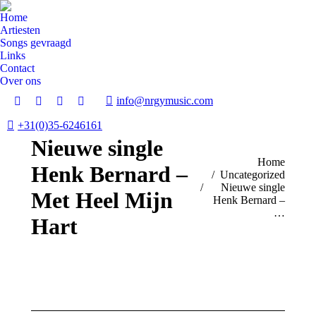
Home
Artiesten
Songs gevraagd
Links
Contact
Over ons
info@nrgymusic.com
Facebook
X
Instagram
YouTube
page
page
page
page
+31(0)35-6246161
opens
opens
opens
opens
Nieuwe single
in
in
in
in
Je bent hier:
Home
Henk Bernard –
new
new
new
new
Uncategorized
window
window
window
window
Nieuwe single
Met Heel Mijn
Henk Bernard –
…
Hart