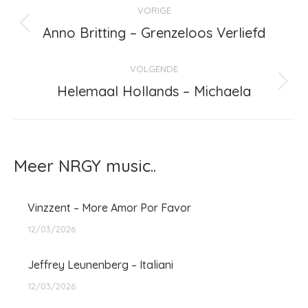
VORIGE
navigatie
Anno Britting – Grenzeloos Verliefd
Vorig
bericht
VOLGENDE
Helemaal Hollands – Michaela
Volgend
bericht
Meer NRGY music..
Vinzzent – More Amor Por Favor
12/03/2026
Jeffrey Leunenberg – Italiani
12/03/2026