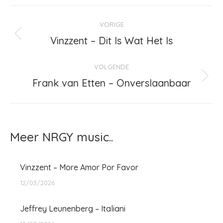
Bericht
VORIGE
navigatie
Vinzzent – Dit Is Wat Het Is
Vorig
bericht
VOLGENDE
Frank van Etten – Onverslaanbaar
Volgend
bericht
Meer NRGY music..
Vinzzent – More Amor Por Favor
12/03/2026
Jeffrey Leunenberg – Italiani