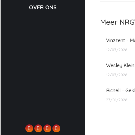
OVER ONS
Meer NRGY
Vinzzent – M
12/03/2026
Wesley Klein
12/03/2026
Richell – Ge
27/01/2026
Facebook
X
Instagram
YouTube