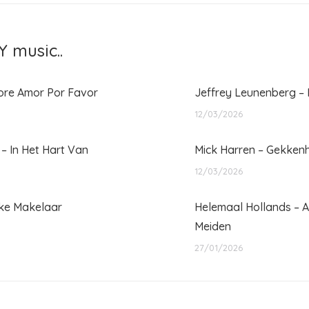
 music..
ore Amor Por Favor
Jeffrey Leunenberg – I
12/03/2026
 – In Het Hart Van
Mick Harren – Gekkenh
12/03/2026
kke Makelaar
Helemaal Hollands – A
Meiden
27/01/2026