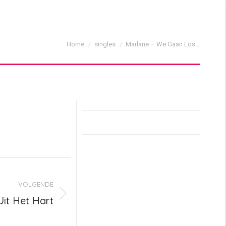
Je bent hier:
Home
singles
Marlane – We Gaan Los…
VOLGENDE
Uit Het Hart