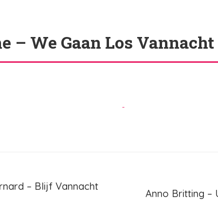
e – We Gaan Los Vannacht
ie
nard – Blijf Vannacht
Anno Britting – 
Volgend
bericht