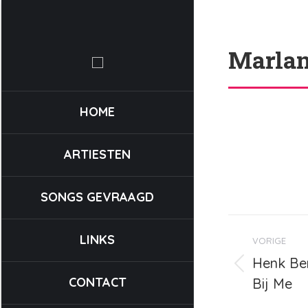
Marlan
HOME
ARTIESTEN
SONGS GEVRAAGD
Bericht
LINKS
VORIGE
navigat
Henk Ber
Vorig
CONTACT
Bij Me
bericht