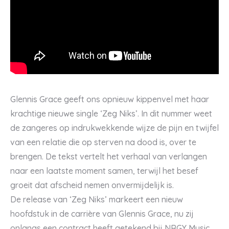
Glennis Grace geeft ons opnieuw kippenvel met haar
krachtige nieuwe single ‘Zeg Niks’. In dit nummer weet
de zangeres op indrukwekkende wijze de pijn en twijfel
van een relatie die op sterven na dood is, over te
brengen. De tekst vertelt het verhaal van verlangen
naar een laatste moment samen, terwijl het besef
groeit dat afscheid nemen onvermijdelijk is.
De release van ‘Zeg Niks’ markeert een nieuw
hoofdstuk in de carrière van Glennis Grace, nu zij
onlangs een contract heeft getekend bij NRGY Music.