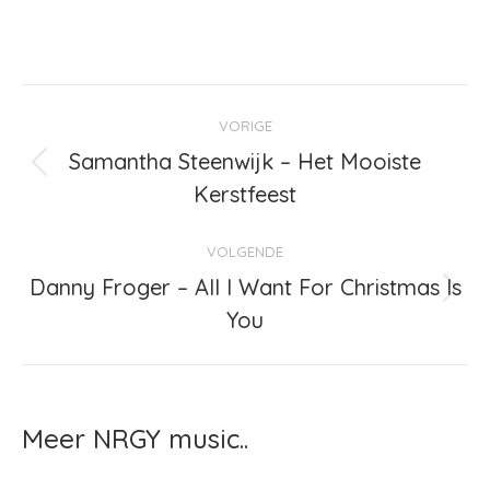
Bericht
VORIGE
navigatie
Samantha Steenwijk – Het Mooiste
Vorig
Kerstfeest
bericht
VOLGENDE
Danny Froger – All I Want For Christmas Is
Volgend
You
bericht
Meer NRGY music..