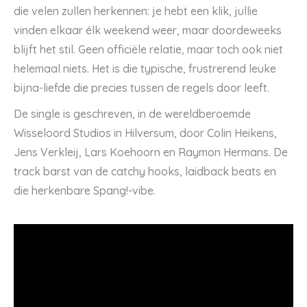
die velen zullen herkennen: je hebt een klik, jullie
vinden elkaar élk weekend weer, maar doordeweeks
blijft het stil. Geen officiële relatie, maar toch ook niet
helemaal niets. Het is die typische, frustrerend leuke
bijna-liefde die precies tussen de regels door leeft.
De single is geschreven, in de wereldberoemde
Wisseloord Studios in Hilversum, door Colin Heikens,
Jens Verkleij, Lars Koehoorn en Raymon Hermans. De
track barst van de catchy hooks, laidback beats en
die herkenbare Spang!-vibe.