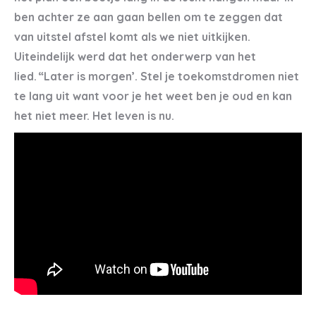
ben achter ze aan gaan bellen om te zeggen dat
van uitstel afstel komt als we niet uitkijken.
Uiteindelijk werd dat het onderwerp van het
lied. “Later is morgen’. Stel je toekomstdromen niet
te lang uit want voor je het weet ben je oud en kan
het niet meer. Het leven is nu.