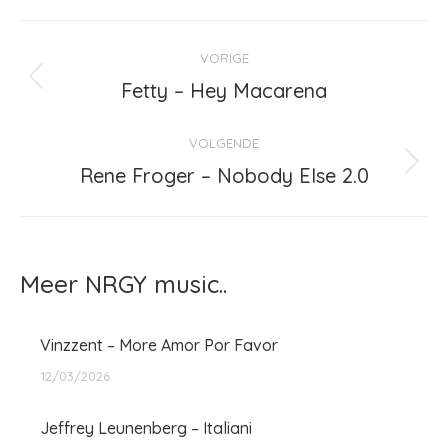
Bericht
VORIGE
navigatie
Fetty – Hey Macarena
Vorig
bericht
VOLGENDE
Rene Froger – Nobody Else 2.0
Volgend
bericht
Meer NRGY music..
Vinzzent – More Amor Por Favor
12/03/2026
Jeffrey Leunenberg – Italiani