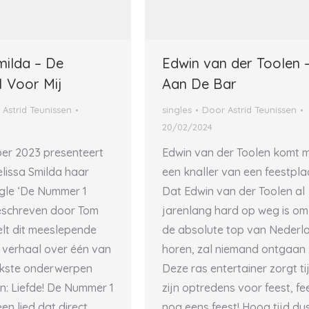
milda – De
Edwin van der Toolen 
 Voor Mij
Aan De Bar
r
Astrid Teunissen
singles
Door
Astrid Teunissen
20/02/2024
er 2023 presenteert
Edwin van der Toolen komt 
lissa Smilda haar
een knaller van een feestpla
ngle ‘De Nummer 1
Dat Edwin van der Toolen al
Geschreven door Tom
jarenlang hard op weg is om 
elt dit meeslepende
de absolute top van Nederl
verhaal over één van
horen, zal niemand ontgaan z
jkste onderwerpen
Deze ras entertainer zorgt t
n: Liefde! De Nummer 1
zijn optredens voor feest, fe
een lied dat direct
nog eens feest! Hoog tijd dus