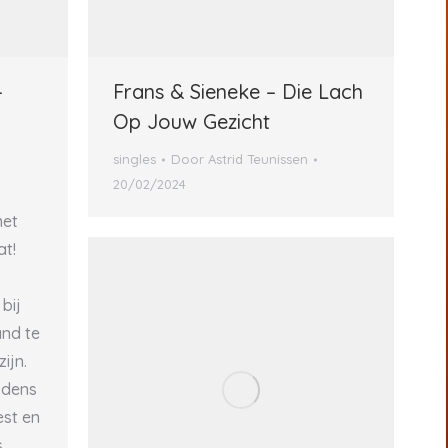
–
Frans & Sieneke – Die Lach
Op Jouw Gezicht
singles
Door
Astrid Teunissen
20/02/2024
met
at!
bij
and te
ijn.
ijdens
est en
,