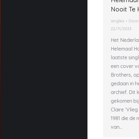
Nooit Te
singles
Doo
22/11/2023
Het Nederla
Helemaal Ho
laatste singl
een cover v
Brothers, o
gedaan in h
archief. Dit 
gekomen bij 
Claire ‘Vlieg
1981 die de
van…