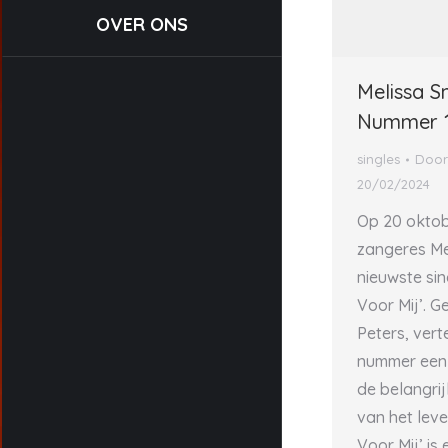
OVER ONS
Melissa S
Nummer 1
singles
Doo
20/02/2024
Op 20 oktob
zangeres Me
nieuwste si
Voor Mij’. 
Peters, vert
nummer een 
de belangri
van het leve
Voor Mij’ is 