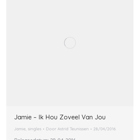
Jamie – Ik Hou Zoveel Van Jou
Jamie
,
singles
Door
Astrid Teunissen
28/04/2016