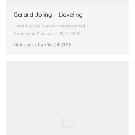
Gerard Joling – Lieveling
Gerard Joling
,
singles
,
Uncategorized
Door
Astrid Teunissen
19/04/2016
Releasedatum 16-04-2016