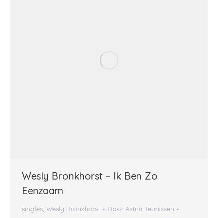
Wesly Bronkhorst – Ik Ben Zo
Eenzaam
singles
,
Wesly Bronkhorst
Door
Astrid Teunissen