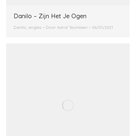
Danilo – Zijn Het Je Ogen
Danilo
,
singles
Door
Astrid Teunissen
06/01/2021