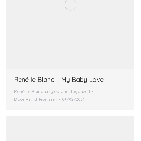
René le Blanc – My Baby Love
René Le Blanc
,
singles
,
Uncategorized
Door
Astrid Teunissen
04/02/2021