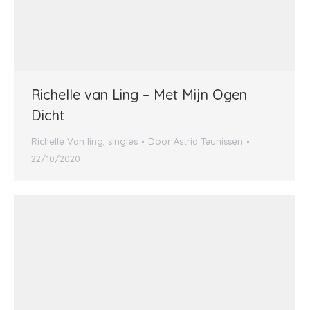
Richelle van Ling – Met Mijn Ogen
Dicht
Richelle Van ling
,
singles
Door
Astrid Teunissen
22/10/2020