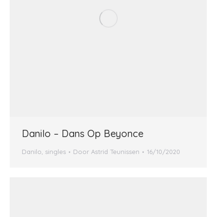
Danilo – Dans Op Beyonce
Danilo
,
singles
Door
Astrid Teunissen
16/10/2020