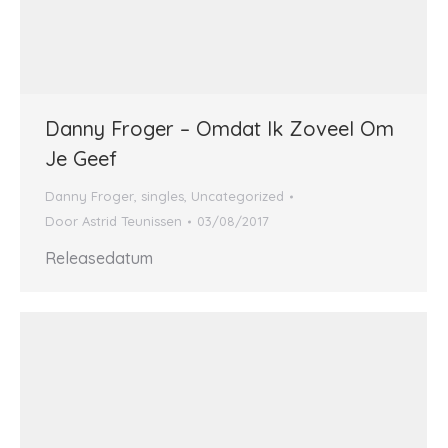
Danny Froger – Omdat Ik Zoveel Om
Je Geef
Danny Froger
,
singles
,
Uncategorized
Door
Astrid Teunissen
03/08/2017
Releasedatum