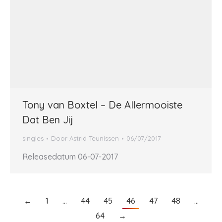
Tony van Boxtel – De Allermooiste
Dat Ben Jij
singles
Door
Astrid Teunissen
06/07/2017
Releasedatum 06-07-2017
←
1
…
44
45
46
47
48
…
64
→