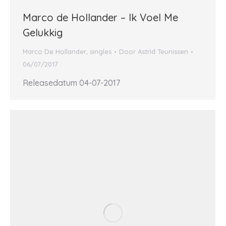
Marco de Hollander – Ik Voel Me
Gelukkig
Marco De Hollander
,
singles
Door
Astrid Teunissen
06/07/2017
Releasedatum 04-07-2017