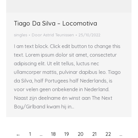
Tiago Da Silva – Locomotiva
singles
Door
Astrid Teunissen
25/10/2022
I am text block. Click edit button to change this
text. Lorem ipsum dolor sit amet, consectetur
adipiscing elit. Ut elit tellus, luctus nec
ullamcorper mattis, pulvinar dapibus leo. Tiago
da Silva, half Portugees half Nederlands, is
voor velen geen onbekende in Nederland.
Naast zijn deelname én winst aan The Next
Boy/Girlband kwam hij in…
←
1
…
18
19
20
21
22
…