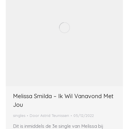
Melissa Smilda – Ik Wil Vanavond Met
Jou
singles
Door
Astrid Teunissen
05/12/2022
Dit is inmiddels de 3e single van Melissa bij